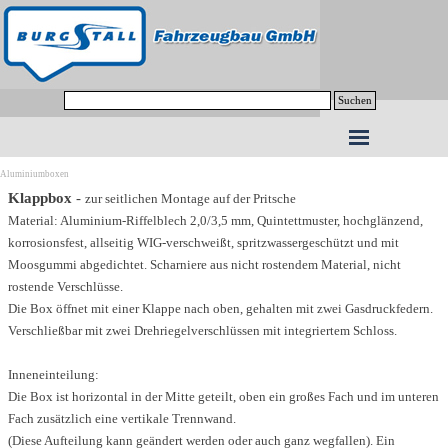
Direkt zum Seiteninhalt
Suchen
Menü überspringen
Aluminiumboxen
Klappbox
-
zur seitlichen Montage auf der Pritsche
Material: Aluminium-Riffelblech 2,0/3,5 mm, Quintettmuster, hochglänzend,
korrosionsfest, allseitig WIG-verschweißt, spritzwassergeschützt und mit
Moosgummi abgedichtet. Scharniere aus nicht rostendem Material, nicht
rostende Verschlüsse.
Die Box öffnet mit einer Klappe nach oben, gehalten mit zwei Gasdruckfedern.
Verschließbar mit zwei Drehriegelverschlüssen mit integriertem Schloss.
Inneneinteilung:
Die Box ist horizontal in der Mitte geteilt, oben ein großes Fach und im unteren
Fach zusätzlich eine vertikale Trennwand.
(Diese Aufteilung kann geändert werden oder auch ganz wegfallen). Ein