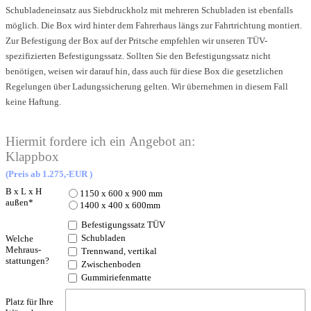
Schubladeneinsatz aus Siebdruckholz mit mehreren Schubladen ist ebenfalls
möglich. Die Box wird hinter dem Fahrerhaus längs zur Fahrtrichtung montiert.
Zur Befestigung der Box auf der Pritsche empfehlen wir
unseren TÜV-
spezifizierten Befestigungssatz.
Sollten Sie den Befestigungssatz nicht
benötigen, weisen wir darauf hin, dass auch für diese Box die gesetzlichen
Regelungen über Ladungssicherung gelten. Wir übernehmen in diesem Fall
keine Haftung.
Hiermit fordere ich ein Angebot an:
Klappbox
(Preis ab 1.275,-EUR )
B x L x H
1150 x 600 x 900 mm
außen
*
1400 x 400 x 600mm
Befestigungssatz TÜV
Schubladen
Welche
Mehraus-
Trennwand, vertikal
stattungen?
Zwischenboden
Gummiriefenmatte
Platz für Ihre